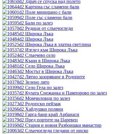
Здрач се спуска над полето
Картина със сламени бали
Поле минирано с бали
Поле със сламени бали
Бали по залез
Редици от слънчогледи
Широка Лъка
Широка Лъка
Широка Лъка в златна светлина
Изглед към Широка Лъка
Слънчево село
Къщи в Широка Лъка
Село Широка Лъка
Мостът в Широка Лъка
Лятно зазоряване в Родопите
Зелено лято
Село Гела по залез
Кулата Снежанка и Пампорово по залез
Момчиловци по залез
Родопски пейзаж
Хайдушки поляни
Гарга баир край Арбанаси
Пред портите на Царевец
Стария и новия Разбоишки манастир
Слънчогледи гледани от ниско