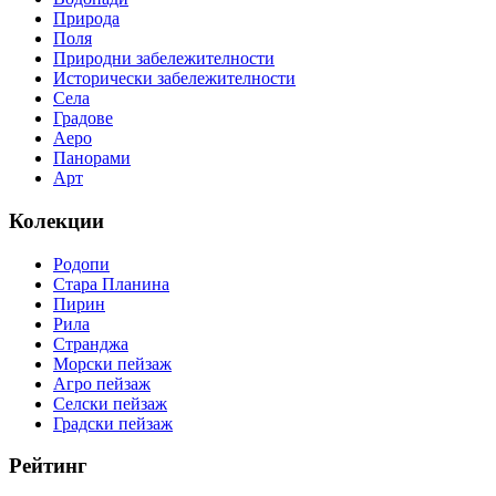
Природа
Поля
Природни забележителности
Исторически забележителности
Села
Градове
Аеро
Панорами
Арт
Колекции
Родопи
Стара Планина
Пирин
Рила
Странджа
Морски пейзаж
Агро пейзаж
Селски пейзаж
Градски пейзаж
Рейтинг