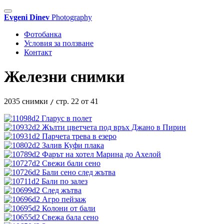
Evgeni Dinev
Photography
Фотобанка
Условия за ползване
Контакт
Железни снимки
2035 снимки
стр. 22 от 41
/
Гларус в полет
Жълти цветчета под връх Джано в Пирин
Парчета трева в езеро
Залив Куфи плака
Фарът на хотел Марина до Ахелой
Свежи бали сено
Бали сено след жътва
Бали по залез
След жътва
Агро пейзаж
Колони от бали
Свежа бала сено