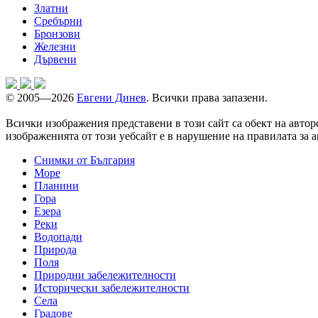
Златни
Сребърни
Бронзови
Железни
Дървени
© 2005—2026
Евгени Динев
. Всички права запазени.
Всички изображения представени в този сайт са обект на автор
изображенията от този уебсайт е в нарушение на правилата за а
Снимки от България
Море
Планини
Гора
Езера
Реки
Водопади
Природа
Поля
Природни забележителности
Исторически забележителности
Села
Градове