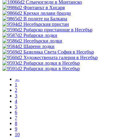
Слънчогледи в Монтанско
Фонтанът в Хисаря
Крехки лилави бразди
В полите на Балкана
Несебърския пристан
Рибарско пристанище в Несебър
Рибарски лодки
Несебърски лодки
Шарени лодки
Базилика Света София в Несебър
Художествената галерия в Несебър
Рибарски лодки в Несебър
Рибарски лодки в Несебър
←
1
2
3
4
5
6
7
8
9
10