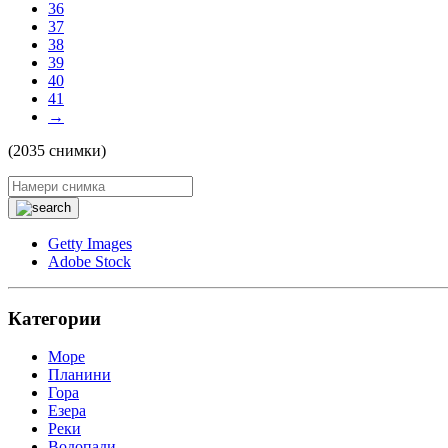
36
37
38
39
40
41
→
(2035 снимки)
Getty Images
Adobe Stock
Категории
Море
Планини
Гора
Езера
Реки
Водопади