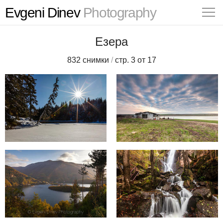
Evgeni Dinev
Photography
Езера
832 снимки
/
стр. 3 от 17